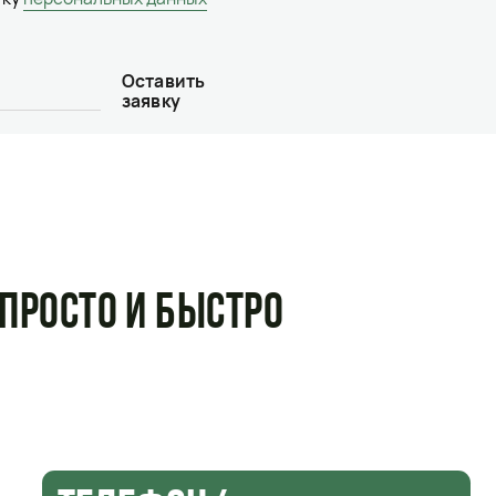
ЛЕФОН/
ТА
09) 798-03-03
5) 244-33-70
06) 238-99-30
-stm@mail.ru