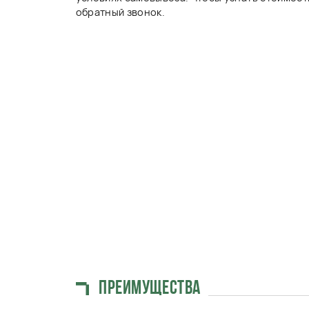
преимущества
ПЛИТЫ
ДОРОЖНЫЕ 2П И 1П
ПР
для постоянных и временных покрытий автомобильных д
для устройства стоянок и площадок различного назначен