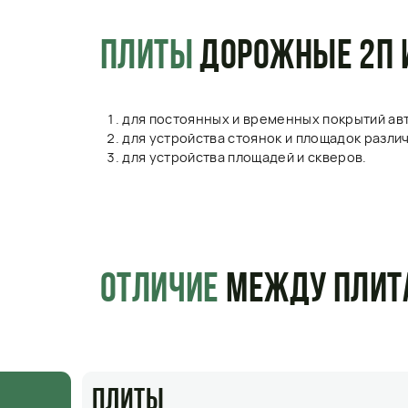
для устройства площадей и скверов.
ОТЛИЧИЕ
МЕЖДУ ПЛИТАМИ КА
ПЛИТЫ
ПЛИТ
КАТЕГОРИИ
1П
2П
имеют высокие прочностные
исполь
характеристики и используется при
временн
строительстве дорог с большой
плиты 
автомобильной проходимостью и для
тяжелого крупногабаритного транспорта