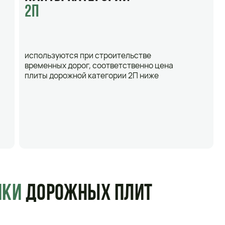
ОЖНЫХ ПЛИТ
он и ненапряженная арматура
 долговечность и прочность
ях
 различаются по арматуре, которая входит
орог постоянного назначения. После их
надежность дорожного покрытия. Также их
и в климатических условиях с перепадами