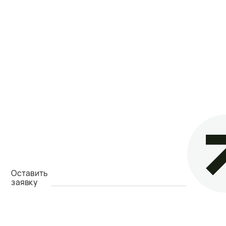
Оставить
заявку
ВАМ НУЖНО
БЫСТРО УЗНАТЬ
СТОИМОСТЬ ЩЕБНЯ
,
ДОРОЖНЫХ
ПЛИТ
,
ПЕРЕМЫЧЕК
ИЛИ ДРУГИХ
ИЗДЕЛИЙ ИЗ БЕТОНА