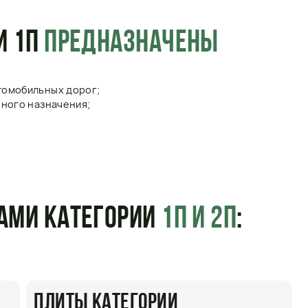
ТЕГОРИИ
1П И 2П
:
Ы КАТЕГОРИИ
зуются при строительстве
ых дорог, соответственно цена
дорожной категории 2П ниже