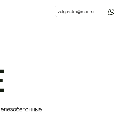
+7
volga-stm@mail.ru
зобетонные
ве для возведения
Оставить
заявку