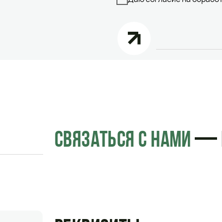
РЕКВИЗИТЫ
ТЕ
ПОЧ
+7 (9
+7 (90
ООО "ВолгаСтрой-М"
ИНН : 3459013017
+7 (9
КПП : 390601001
ОГРН : 1143443032721
volga