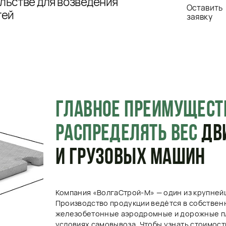
ГЛАВНОЕ ПРЕИМУЩЕСТВО
– СП
РАСПРЕДЕЛЯТЬ ВЕС
ДВИЖУЩИХ
И ГРУЗОВЫХ МАШИН
Компания «ВолгаСтрой-М» — один из крупнейших производит
Производство продукции ведётся в собственном цехе. Реа
железобетонные аэродромные и дорожные плиты разных раз
условиях самовывоза. Чтобы узнать стоимость доставки, св
обратный звонок.