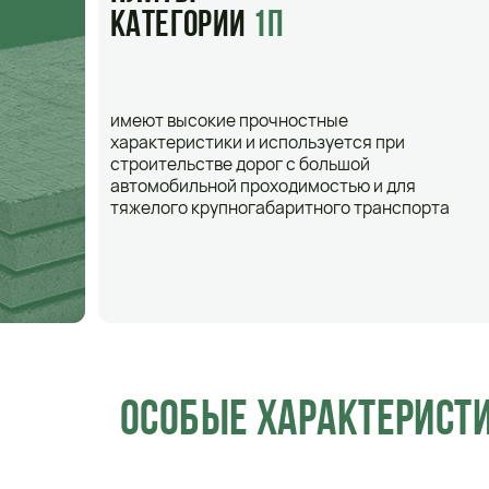
ОСОБЫЕ ХАРАКТЕРИСТИКИ
ДОР
высокий рабочий ресурс использования
при производстве изделия используется тяжелый бет
прочный металлокаркас обеспечивает изделию особую
устойчивость к температурным перепадам
можно использовать в суровых климатических услови
простота монтажа
Плиты дорожные 2П и 1П имеют разные размеры, а также они
в состав изделия(напряженная и ненапряженная).
Плиты категории 1П используют только для строительства д
укладки сверху кладут асфальт, что обеспечивает высокую 
используют в экстремально низких температурных режимах 